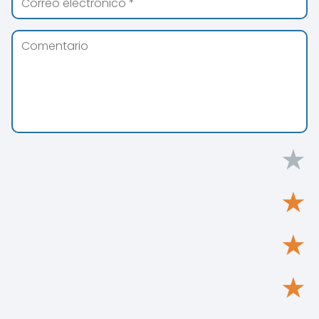
★
★
★
★