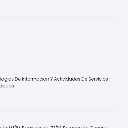
ogias De Informacion Y Actividades De Servicios
endados
nte: 9.1/10, Página web: 7.1/10, Percepción General: