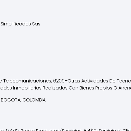
Simplificadas Sas
e Telecomunicaciones, 6209–Otras Actividades De Tecnol
dades Inmobiliarias Realizadas Con Bienes Propios O Arr
A, BOGOTA, COLOMBIA
 9.4/10, Precio Productos/Servicios: 8.4/10, Servicio al Clie