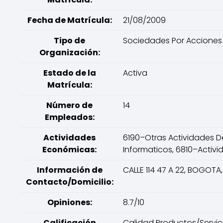
Fecha de Matrícula:
21/08/2009
Tipo de
Sociedades Por Acciones 
Organización:
Estado de la
Activa
Matrícula:
Número de
14
Empleados:
Actividades
6190–Otras Actividades D
Económicas:
Informaticos, 6810–Activi
Información de
CALLE 114 47 A 22, BOGOT
Contacto/Domicilio:
Opiniones:
8.7/10
Calificación
Calidad Productos/Servicio: