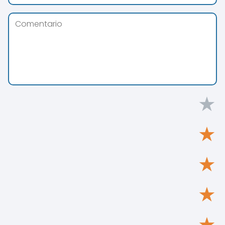
★
★
★
★
★