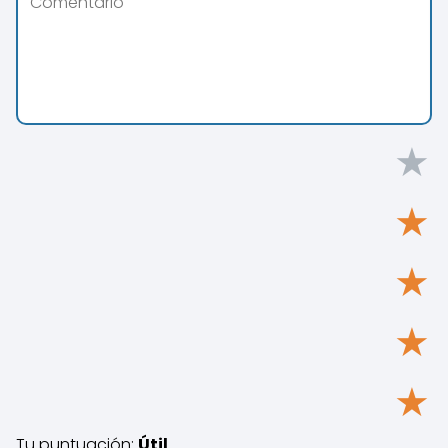
★
★
★
★
★
Tu puntuación:
Útil