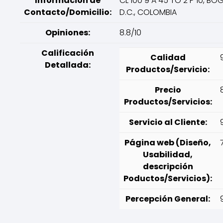
Información de
CL 100 9 A 45 TO 2 P 10, B
Contacto/Domicilio:
D.C., COLOMBIA
Opiniones:
8.8/10
Calificación
Calidad
Detallada:
Productos/Servicio:
Precio
Productos/Servicios:
Servicio al Cliente:
Página web (Diseño,
Usabilidad,
descripción
Poductos/Servicios):
Percepción General: