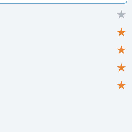
★
★
★
★
★