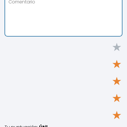
★
★
★
★
★