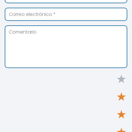
★
★
★