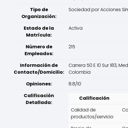
Tipo de
Sociedad por Acciones Sim
Organización:
Estado de la
Activa
Matrícula:
Número de
215
Empleados:
Información de
Carrera 50 E 10 Sur 183, Med
Contacto/Domicilio:
Colombia
Opiniones:
8.8/10
Calificación
Calificación
Detallada:
Calidad de
Co
productos/servicio