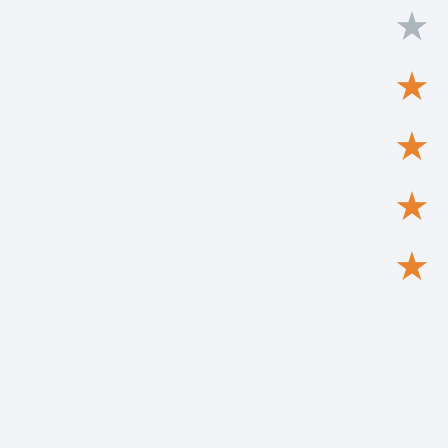
★
★
★
★
★