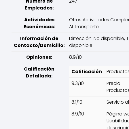
Número de
247
Empleados:
Actividades
Otras Actividades Comple
Económicas:
Al Transporte
Información de
Dirrección: No disponible, 
Contacto/Domicilio:
disponible
Opiniones:
8.9/10
Calificación
Calificación
Productos
Detallada:
9.3/10
Precio
Productos
8.1/10
Servicio a
8.9/10
Página we
Usabilidad
descripci