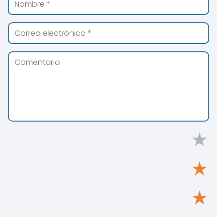
★
★
★