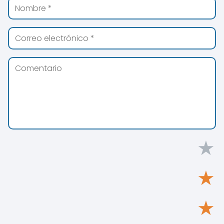
★
★
★