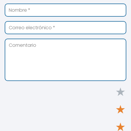
★
★
★