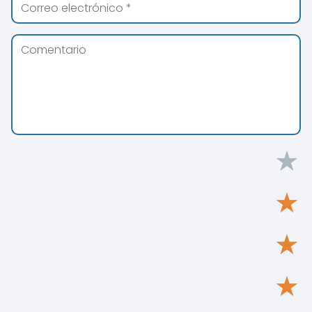
★
★
★
★