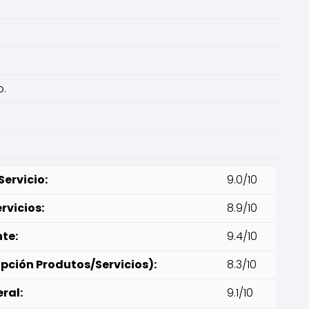
p.
ervicio:
9.0/10
rvicios:
8.9/10
nte:
9.4/10
pción Produtos/Servicios):
8.3/10
ral:
9.1/10