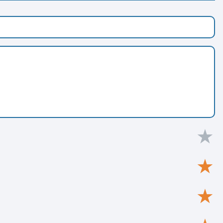
★
★
★