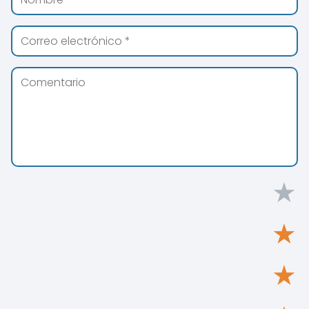
★
★
★