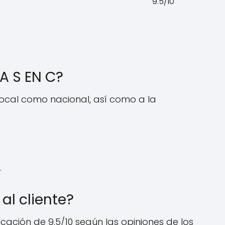
9.5/10
A S EN C?
local como nacional, así como a la
.
al cliente?
icación de 9.5/10 según las opiniones de los