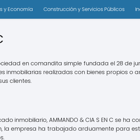
s y Economía
Construcción y Servicios Públicos
I
C
ciedad en comandita simple fundada el 28 de ju
s inmobiliarias realizadas con bienes propios o 
us clientes.
cado inmobiliario, AMMANDO & CIA S EN C se ha 
n, la empresa ha trabajado arduamente para esta
s.