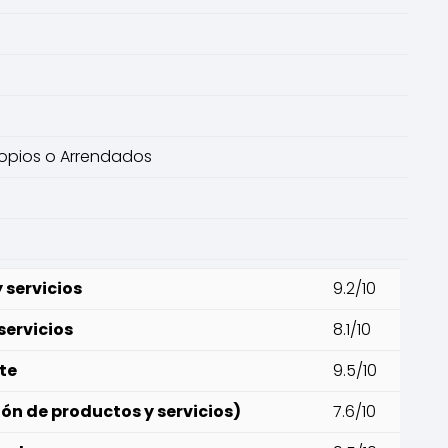
Propios o Arrendados
 servicios
9.2/10
servicios
8.1/10
nte
9.5/10
ón de productos y servicios)
7.6/10