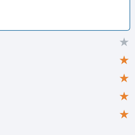
★
★
★
★
★