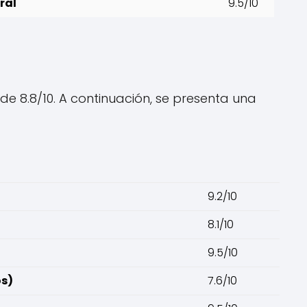
ral
9.5/10
de 8.8/10. A continuación, se presenta una
9.2/10
8.1/10
9.5/10
os)
7.6/10