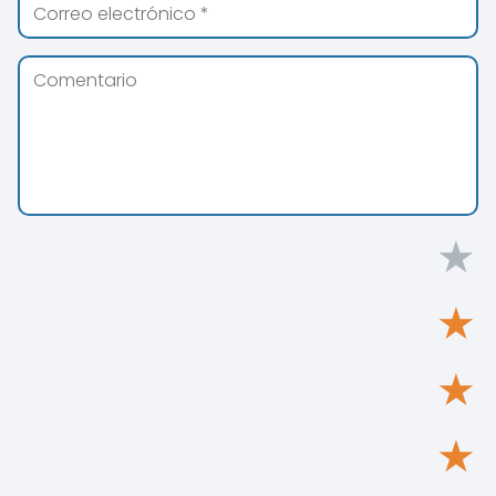
★
★
★
★