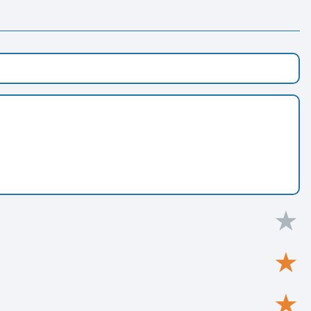
★
★
★