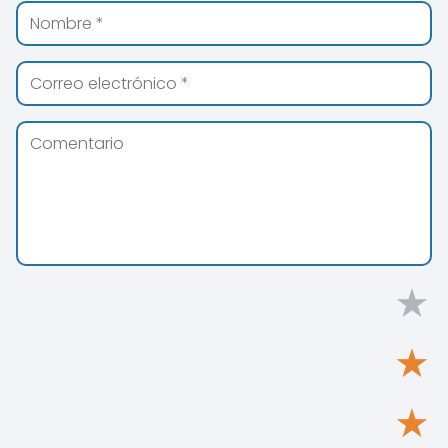
★
★
★