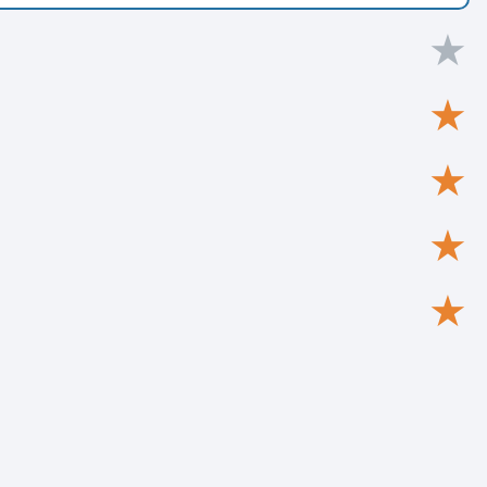
★
★
★
★
★