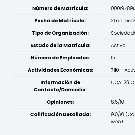
Número de Matrícula:
000197891
Fecha de Matrícula:
31 de mar
Tipo de Organización:
Sociedade
Estado de la Matrícula:
Activa
Número de Empleados:
15
Actividades Económicas:
7110 – Act
Información de
CCA 128 C
Contacto/Domicilio:
Opiniones:
8.6/10
Calificación Detallada:
9.0/10 (Ca
web)