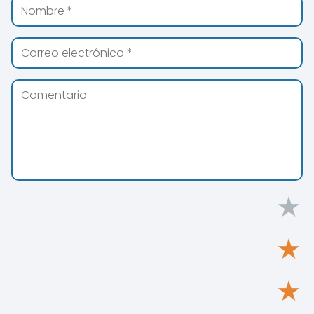
★
★
★