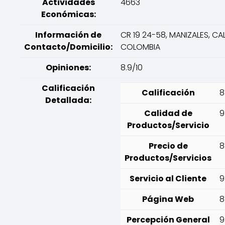
Actividades
4663
Económicas:
Información de
CR 19 24-58, MANIZALES, CA
Contacto/Domicilio:
COLOMBIA
Opiniones:
8.9/10
Calificación
Calificación
8
Detallada:
Calidad de
9
Productos/Servicio
Precio de
8
Productos/Servicios
Servicio al Cliente
9
Página Web
8
Percepción General
9