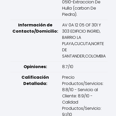
0510-Extraccion De
Hulla (carbon De
Piedra).
Información de
AV 0A 12 05 OF 301 Y
Contacto/Domicilio:
303 EDIFICIO INGRID,
BARRIO LA
PLAYA,CUCUTA,NORTE
DE
SANTANDER,COLOMBIA
Opiniones:
8.7/10
Calificación
Precio
Detallada:
Productos/Servicios:
8.8/10 - Servicio al
Cliente: 8.9/10 -
Calidad
Productos/Servicio:
9.1/10