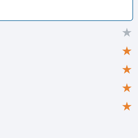
★
★
★
★
★