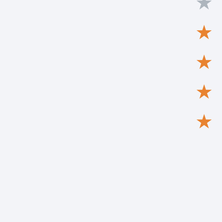
★
★
★
★
★