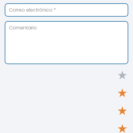
★
★
★
★