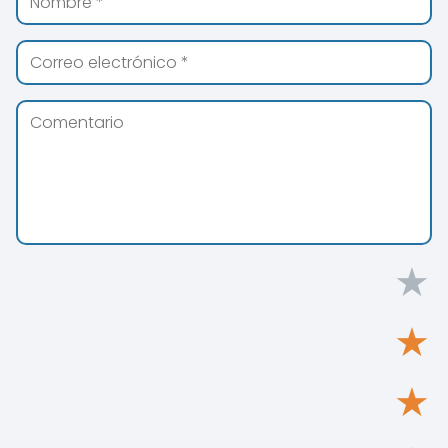
★
★
★