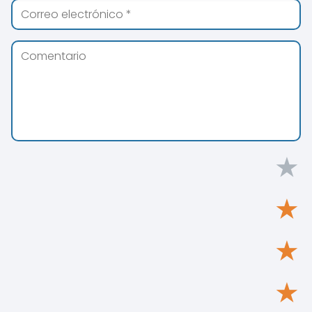
★
★
★
★