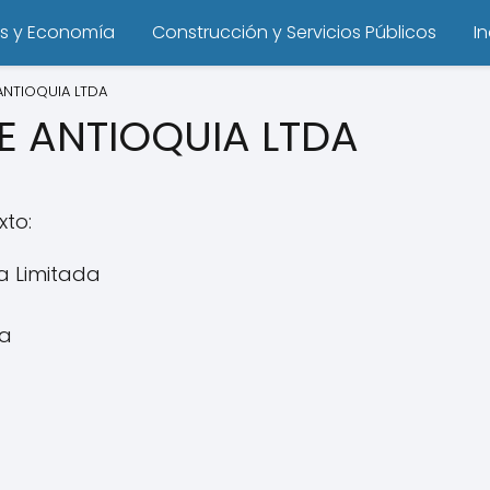
s y Economía
Construcción y Servicios Públicos
I
ANTIOQUIA LTDA
E ANTIOQUIA LTDA
xto:
a Limitada
ia