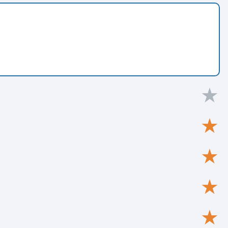
★
★
★
★
★