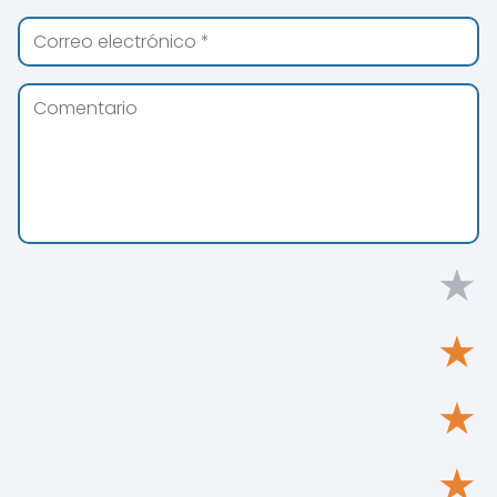
★
★
★
★