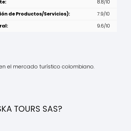
te:
8.8/10
ión de Productos/Servicios):
7.9/10
ral:
9.6/10
en el mercado turístico colombiano.
ASKA TOURS SAS?