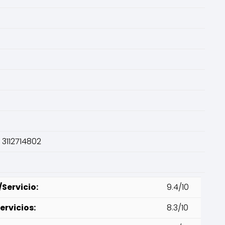
 3112714802
Servicio:
9.4/10
ervicios:
8.3/10