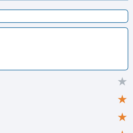
★
★
★