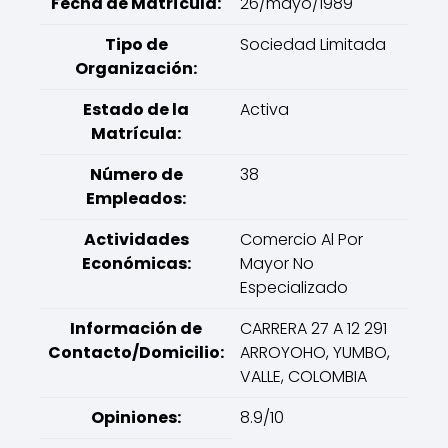
Fecha de Matrícula:
26/mayo/1989
Tipo de
Sociedad Limitada
Organización:
Estado de la
Activa
Matrícula:
Número de
38
Empleados:
Actividades
Comercio Al Por
Económicas:
Mayor No
Especializado
Información de
CARRERA 27 A 12 291
Contacto/Domicilio:
ARROYOHO, YUMBO,
VALLE, COLOMBIA
Opiniones:
8.9/10