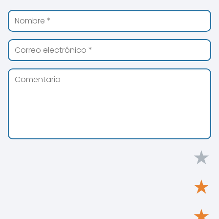
★
★
★