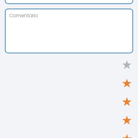
★
★
★
★