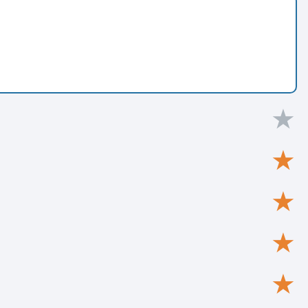
★
★
★
★
★