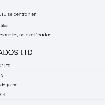
TD se centran en:
tiles
rsonales, no clasificadas
LADOS LTD
OS LTD
-3
ntioqueno
004
3