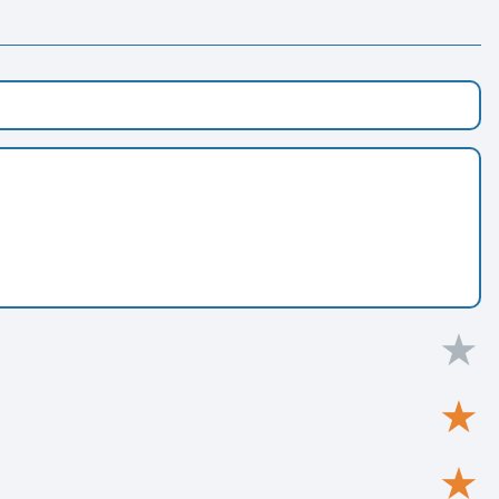
★
★
★