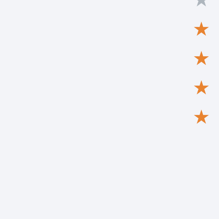
★
★
★
★