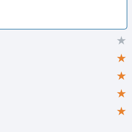
★
★
★
★
★