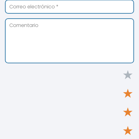
★
★
★
★