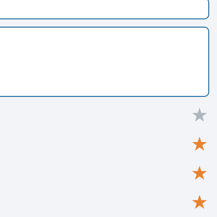
★
★
★
★