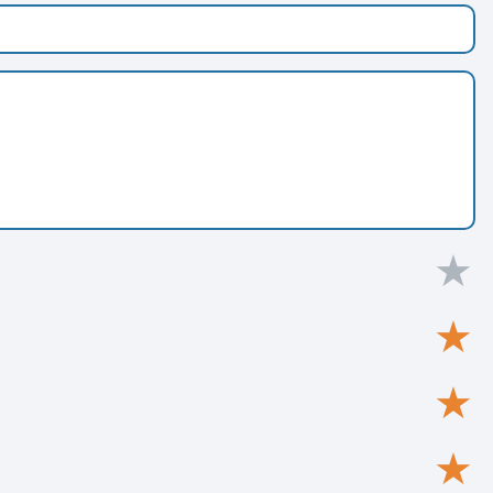
★
★
★
★