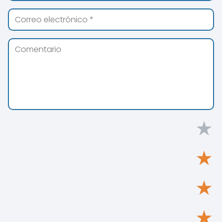
★
★
★
★