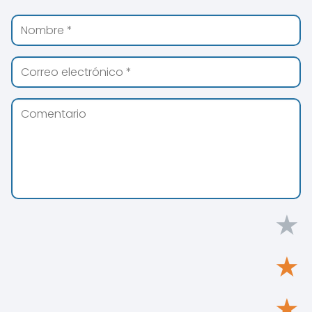
★
★
★