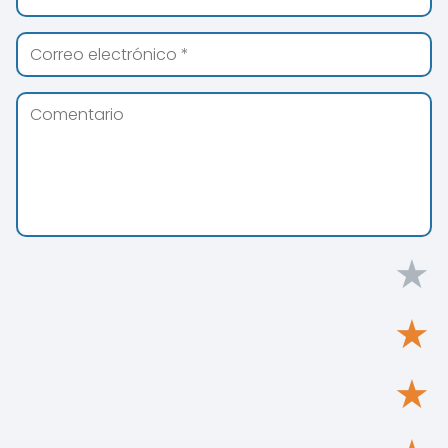
★
★
★