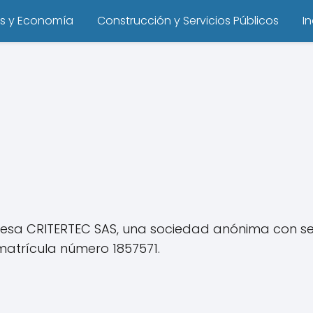
s y Economía
Construcción y Servicios Públicos
I
presa CRITERTEC SAS, una sociedad anónima con s
 matrícula número 1857571.