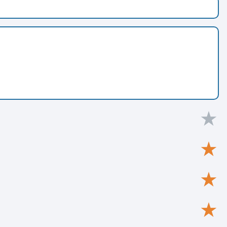
★
★
★
★