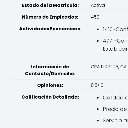
Estado de la Matrícula:
Activa
Número de Empleados:
450
Actividades Económicas:
1410–Conf
4771–Come
Estableci
Información de
CRA 5 47 105, CA
Contacto/Domicilio:
Opiniones:
8.8/10
Calificación Detallada:
Calidad d
Precio de 
Servicio al