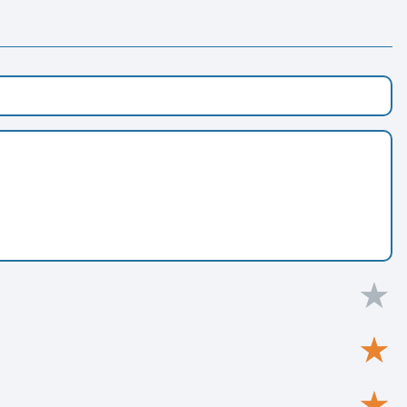
★
★
★