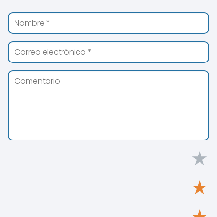
★
★
★