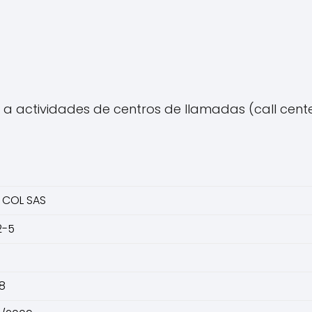
 actividades de centros de llamadas (call center
 COL SAS
2-5
8