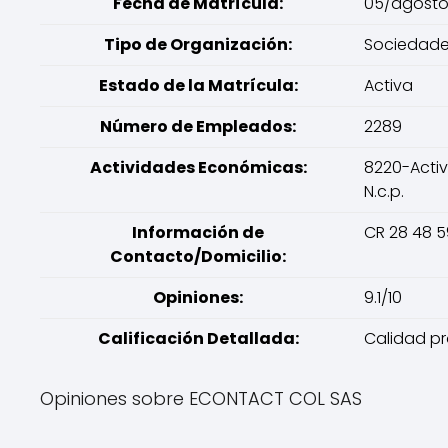
Fecha de Matrícula:
05/agost
Tipo de Organización:
Sociedades
Estado de la Matrícula:
Activa
Número de Empleados:
2289
Actividades Económicas:
8220-Activ
N.c.p.
Información de
CR 28 48 5
Contacto/Domicilio:
Opiniones:
9.1/10
Calificación Detallada:
Calidad pro
Opiniones sobre ECONTACT COL SAS