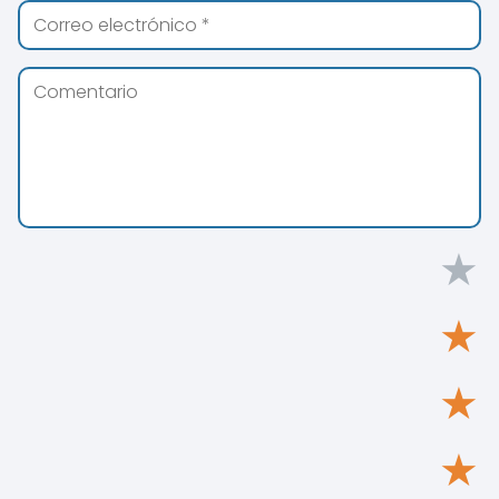
★
★
★
★