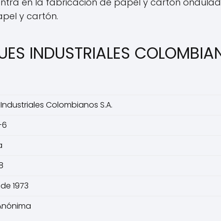
tra en la fabricación de papel y cartón ondulad
pel y cartón.
UES INDUSTRIALES COLOMBIA
ndustriales Colombianos S.A.
-6
a
8
 de 1973
Anónima