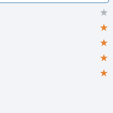
★
★
★
★
★